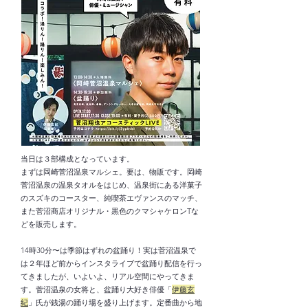
​当日は３部構成となっています。
まずは岡崎菅沼温泉マルシェ。要は、物販です。岡崎
菅沼温泉の温泉タオルをはじめ、温泉街にある洋菓子
のスズキのコースター、純喫茶エヴァンスのマッチ、
また菅沼商店オリジナル・黒色のクマシャケロンTな
どを販売します。
14時30分〜は季節はずれの盆踊り！実は菅沼温泉で
は２年ほど前からインスタライブで盆踊り配信を行っ
てきましたが、いよいよ、リアル空間にやってきま
す。菅沼温泉の女将と、盆踊り大好き俳優「
伊藤玄
紀
」氏が銭湯の踊り場を盛り上げます。定番曲から地