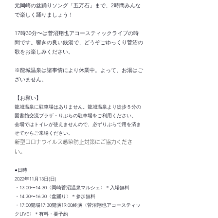
元岡崎の盆踊りソング「五万石」まで、2時間みんな
で楽しく踊りましょう！
17時30分〜は菅沼翔也アコースティックライブの時
間です。響きの良い銭湯で、どうぞごゆっくり菅沼の
歌をお楽しみください。
※龍城温泉は諸事情により休業中。よって、お湯はご
ざいません。
【お願い】
龍城温泉に駐車場はありません。龍城温泉より徒歩５分の
図書館交流プラザ・りぶらの駐車場をご利用ください。
会場ではトイレが使えませんので、必ずりぶらで用を済ま
せてからご来場ください。
新型コロナウイルス感染防止対策にご協力くださ
。
い
●日時
2022年11月13日(日)
・13:00〜14:30〈岡崎菅沼温泉マルシェ〉＊入場無料
・14:30〜16:30〈盆踊り〉＊参加無料
・17:00開場17:30開演19:00終演〈菅沼翔也アコースティッ
クLIVE〉＊有料・要予約