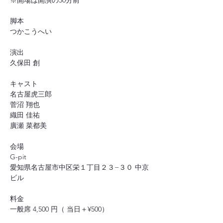
※開場は開演の30分前
脚本
つかこうへい
演出
久保田 創
キャスト
名古屋虎三郎
菅沼 翔也
織田 佳祐
廣瀬 菜都美
会場
G-pit
愛知県名古屋市中区栄１丁目２３−３０ 中京
ビル
料金
一般席 4,500 円（ 当日＋¥500）
U-25席 3,500 円（ 当日＋¥500）