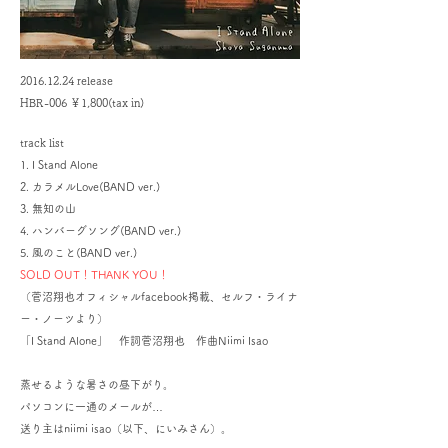
2016.12.24
release
HBR-006 ￥1,800(tax in)
track list
1. I Stand Alone
2. カラメルLove(BAND ver.)
3. 無知の山
4. ハンバーグソング(BAND ver.)
5. 風のこと(BAND ver.)
​SOLD OUT！THANK YOU！
（菅沼翔也オフィシャルfacebook掲載、セルフ・ライナ
ー・ノーツより）
「I Stand Alone」 作詞菅沼翔也 作曲Niimi Isao
蒸せるような暑さの昼下がり。
パソコンに一通のメールが…
送り主はniimi isao（以下、にいみさん）。