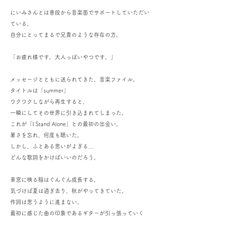
にいみさんとは普段から音楽面でサポートしていただい
ている、
自分にとってまるで兄貴のような存在の方。
「お疲れ様です。大人っぽいやつです。」
メッセージとともに送られてきた、音楽ファイル。
タイトルは「summer」
ワクワクしながら再生すると、
一瞬にしてその世界に引き込まれてしまった。
これが「I Stand Alone」との最初の出会い。
暑さを忘れ、何度も聴いた。
しかし、ふとある思いがよぎる…
どんな歌詞をかけばいいのだろう。
車窓に映る稲はぐんぐん成長する。
気づけば夏は過ぎ去り、秋がやってきていた。
作詞は思うように進まない。
最初に感じた曲の印象であるギターが引っ張っていく
「疾走感」、