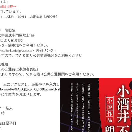
日（土）
2回目16時〜
予定しています。
分）→休憩（10分）→朗読(2)（約30分）
寺 龍照院
字須成字門屋敷上1364
口より徒歩15分
ンター駐車場をご利用ください。
://saito-kanie.jp/access/
＜外部リンク＞
ますので、できる限り公共交通機関をご利用ください
先着順
での交通費は参加者負担）
りますので、できる限り公共交通機関をご利用ください。
ォームにアクセスし、必要事項を入力してご応募ください。
om/forms/d/e/1FAIpQLScpmGgF33UaLmWbNYH0X02tSxzqxR1E_xoJEWo3_z6Ei-cngw/viewform
＜
ルにて案内をお送りします。
ー 祭人
７時
合は翌平日
0