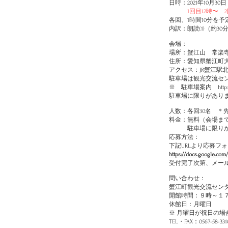
日時：2021年10月30
1回目12時〜 
各回、1時間10分を
内訳：朗読(1)（約30
会場：
場所：蟹江山 常楽
住所：愛知県蟹江町大
アクセス：JR蟹江駅北
駐車場は観光交流セ
※ 駐車場案内
http
駐車場に限りがあり
人数：各回30名 ＊
料金：無料（会場ま
駐車場に限りがあ
応募方法：
下記URLより応募フ
https://docs.google.c
受付完了次第、メー
問い合わせ：
蟹江町観光交流センタ
開館時間：９時～１
休館日：月曜日
※ 月曜日が祝日の場
TEL・FAX：0567-58-331