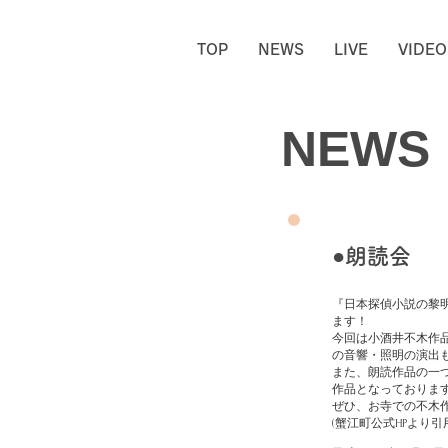
TOP
NEWS
LIVE
VIDEO
NEWS
​●朗読会
『日本探偵小説の黎
ます！
今回は小酒井不木作
の音響・照明の演出
また、朗読作品の一
作品となっておりま
ぜひ、お寺での不木
(蟹江町公式HPより