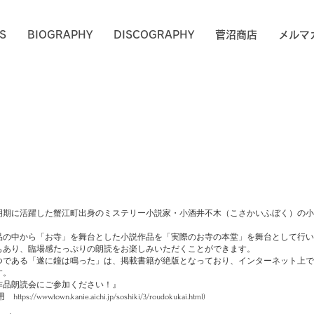
S
BIOGRAPHY
DISCOGRAPHY
菅沼商店
メルマ
明期に活躍した蟹江町出身のミステリー小説家・小酒井不木（こさかいふぼく）の小
品の中から「お寺」を舞台とした小説作品を「実際のお寺の本堂」を舞台として行い
もあり、臨場感たっぷりの朗読をお楽しみいただくことができます。
つである「遂に鐘は鳴った」は、掲載書籍が絶版となっており、インターネット上で
す。
作品朗読会にご参加ください！』
引用
https://www.town.kanie.aichi.jp/soshiki/3/roudokukai.html)