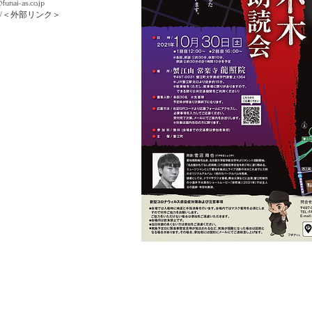
unai-as.co.jp
/
＜外部リンク＞